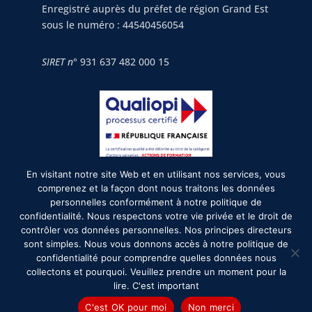
Enregistré auprès du préfet de région Grand Est
sous le numéro : 44540456054
SIRET n°
931 637 482 000 15
En visitant notre site Web et en utilisant nos services, vous
2026©formurgences.com
comprenez et la façon dont nous traitons les données
personnelles conformément à notre politique de
confidentialité. Nous respectons votre vie privée et le droit de
Mentions légales
contrôler vos données personnelles. Nos principes directeurs
sont simples. Nous vous donnons accès à notre politique de
confidentialité pour comprendre quelles données nous
Formurgences recrute
collectons et pourquoi. Veuillez prendre un moment pour la
lire. C'est important
Conditions Générales d'utilisation
C'est OK pour moi
Non merci