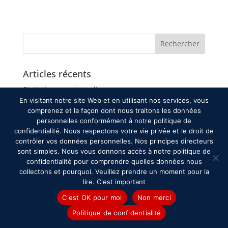
Articles récents
Statistique arret cardiaque
En visitant notre site Web et en utilisant nos services, vous
Certification professionnelle, suis je concerné ?
comprenez et la façon dont nous traitons les données
Comment réussir une formation AFGSU
personnelles conformément à notre politique de
confidentialité. Nous respectons votre vie privée et le droit de
Pourquoi on attend aux urgences ?
contrôler vos données personnelles. Nos principes directeurs
Deuil des soignants
sont simples. Nous vous donnons accès à notre politique de
confidentialité pour comprendre quelles données nous
collectons et pourquoi. Veuillez prendre un moment pour la
Commentaires récents
lire. C'est important
C'est OK pour moi
Non merci
Archives
Politique de confidentialité
juillet 2026