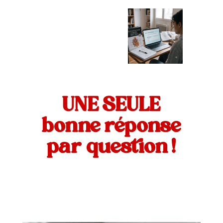
UNE SEULE
bonne réponse
par question !