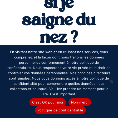
si je
saigne du
nez ?
En visitant notre site Web et en utilisant nos services, vous
comprenez et la façon dont nous traitons les données
personnelles conformément à notre politique de
confidentialité. Nous respectons votre vie privée et le droit de
contrôler vos données personnelles. Nos principes directeurs
sont simples. Nous vous donnons accès à notre politique de
confidentialité pour comprendre quelles données nous
collectons et pourquoi. Veuillez prendre un moment pour la
lire. C'est important
Un saignement de nez, aussi appelé
épistaxis, ne se présente jamais au bon
C'est OK pour moi
Non merci
moment. Souvent bénin, il y a quelques
Politique de confidentialité
gestes à faire pour que cela cesse et évite