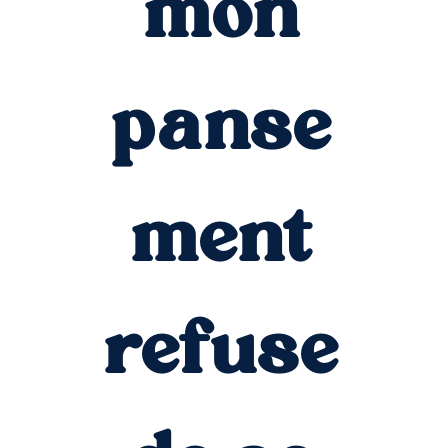
mon
panse
ment
refuse